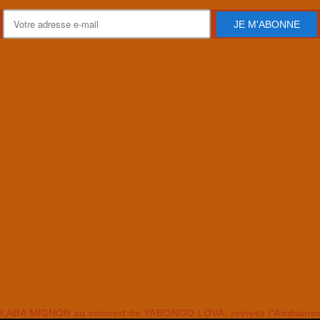
JE M'ABONNE
KABA MIGNON au concert de YABONGO LOVA: revivez l’Ambianc