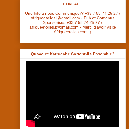
CONTACT
Une Info à nous Communiquer? +33 7 58 74 25 27 /
afriqueetoiles.i@gmail.com - Pub et Contenus
Sponsorisés +33 7 58 74 25 27 /
afriqueetoiles.i@gmail.com - Merci d'avoir visité
Afriqueetoiles.com :)
Quavo et Karrueche Sortent-ils Ensemble?