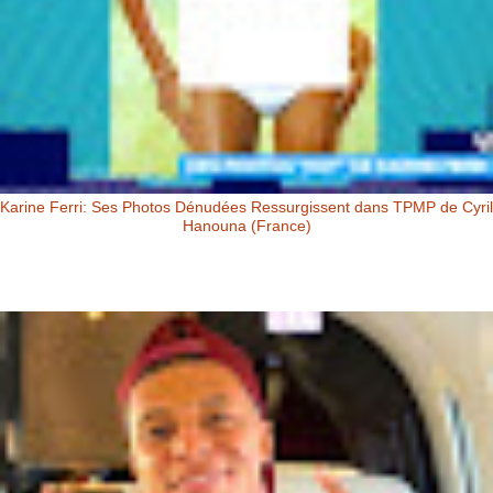
Karine Ferri: Ses Photos Dénudées Ressurgissent dans TPMP de Cyril
Hanouna (France)
Karine Ferri: Ses Photos Dénudées Ressurgissent dans TPMP de Cyril
Hanouna Karine Ferri : ses photos dénudées ressurgissent dans
TPM...