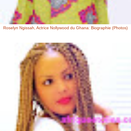
Roselyn Ngissah, Actrice Nollywood du Ghana: Biographie (Photos)
Roselyn Ngissah Roselyn Ngissah est une actrice Ghanéenne
originaire du Nord du Ghana, reconnue pour son