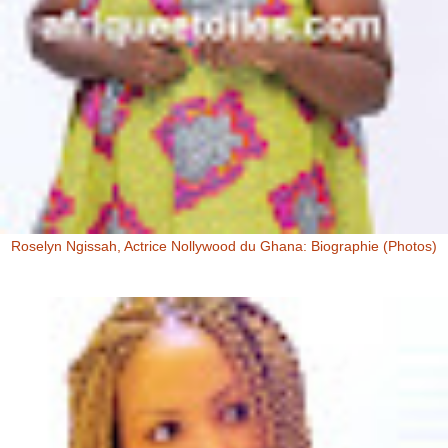
Roselyn Ngissah, Actrice Nollywood du Ghana: Biographie (Photos)
Roselyn Ngissah Roselyn Ngissah est une actrice Ghanéenne
originaire du Nord du Ghana, reconnue pour son