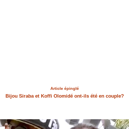
Article épinglé
Bijou Siraba et Koffi Olomidé ont-ils été en couple?
Bijou Siraba et Koffi Olomidé Bijou Siraba et Koffi Olomidé ont-ils été
en couple? Bijou Siraba a répondu à la question.