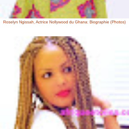
Roselyn Ngissah, Actrice Nollywood du Ghana: Biographie (Photos)
Roselyn Ngissah Roselyn Ngissah est une actrice Ghanéenne
originaire du Nord du Ghana, reconnue pour son