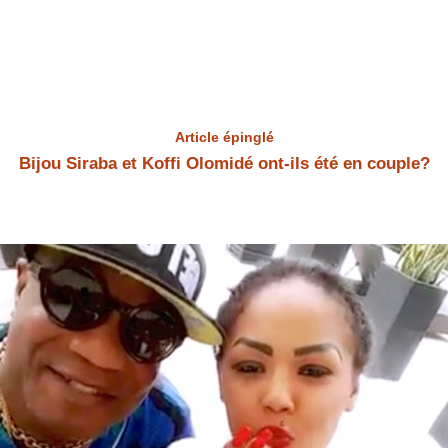
Article épinglé
Bijou Siraba et Koffi Olomidé ont-ils été en couple?
Bijou Siraba et Koffi Olomidé Bijou Siraba et Koffi Olomidé ont-ils été
en couple? Bijou Siraba a répondu à la question.