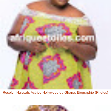
Roselyn Ngissah, Actrice Nollywood du Ghana: Biographie (Photos)
Roselyn Ngissah Roselyn Ngissah est une actrice Ghanéenne
originaire du Nord du Ghana, reconnue pour son