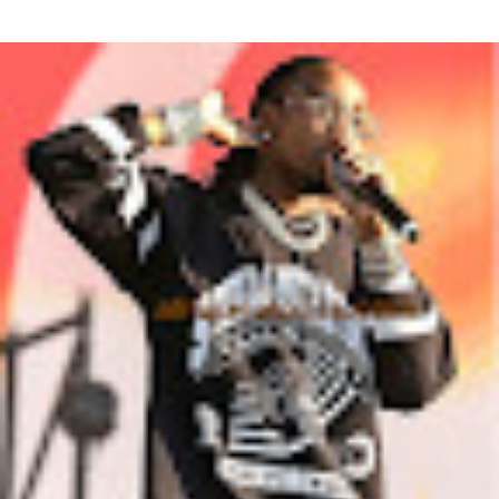
Bijou Siraba Bijou Siraba , célébrité Malienne, s’appelle à l’état civil
Aïssata Coulibaly. Née en 1994, Bijou Siraba