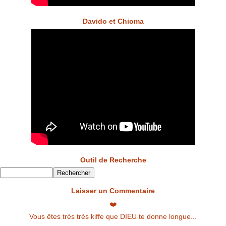
Davido et Chioma
Outil de Recherche
Laisser un Commentaire
❤️
Vous êtes très très kiffe que DIEU te donne longue...