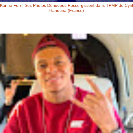
Karine Ferri: Ses Photos Dénudées Ressurgissent dans TPMP de Cyril
Hanouna (France)
Karine Ferri: Ses Photos Dénudées Ressurgissent dans TPMP de Cyril
Hanouna Karine Ferri : ses photos dénudées ressurgissent dans
TPM...