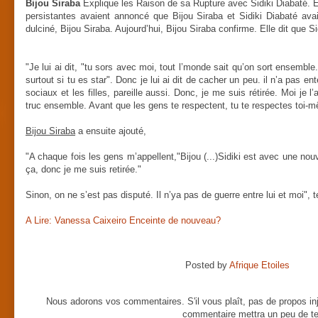
Bijou Siraba
Explique les Raison de sa Rupture avec Sidiki Diabaté. E
persistantes avaient annoncé que Bijou Siraba et Sidiki Diabaté av
dulciné, Bijou Siraba. Aujourd’hui, Bijou Siraba confirme. Elle dit que S
"Je lui ai dit, "tu sors avec moi, tout l’monde sait qu’on sort ensemb
surtout si tu es star". Donc je lui ai dit de cacher un peu. il n’a pas ente
sociaux et les filles, pareille aussi. Donc, je me suis rétirée. Moi je 
truc ensemble. Avant que les gens te respectent, tu te respectes toi-
Bijou Siraba
a ensuite ajouté,
"A chaque fois les gens m’appellent,"Bijou (...)Sidiki est avec une nouv
ça, donc je me suis retirée."
Sinon, on ne s’est pas disputé. Il n’ya pas de guerre entre lui et moi", 
A Lire: Vanessa Caixeiro Enceinte de nouveau?
Posted by
Afrique Etoiles
Nous adorons vos commentaires. S'il vous plaît, pas de propos inj
commentaire mettra un peu de te