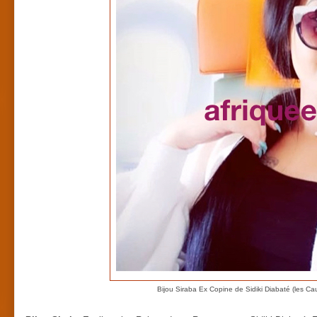
Bijou Siraba Ex Copine de Sidiki Diabaté (les Ca