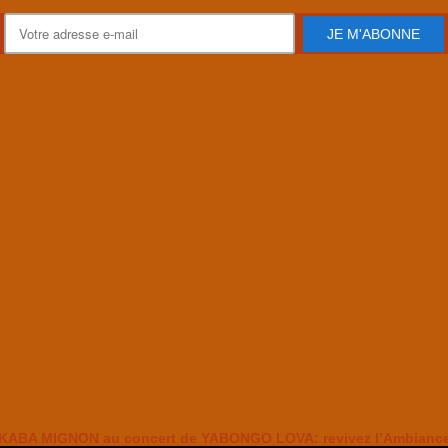
JE M'ABONNE
KABA MIGNON au concert de YABONGO LOVA: revivez l’Ambianc