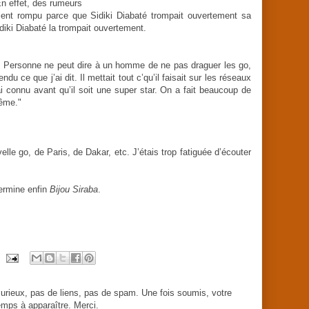
n effet, des rumeurs
aient rompu parce que Sidiki Diabaté trompait ouvertement sa
idiki Diabaté la trompait ouvertement.
le. Personne ne peut dire à un homme de ne pas draguer les go,
ndu ce que j’ai dit. Il mettait tout c’qu’il faisait sur les réseaux
l’ai connu avant qu’il soit une super star. On a fait beaucoup de
même."
elle go, de Paris, de Dakar, etc. J’étais trop fatiguée d’écouter
termine enfin
Bijou Siraba
.
urieux, pas de liens, pas de spam. Une fois soumis, votre
mps à apparaître. Merci.