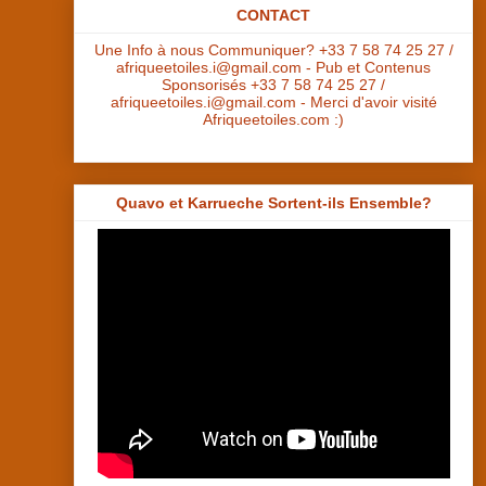
CONTACT
Une Info à nous Communiquer? +33 7 58 74 25 27 /
afriqueetoiles.i@gmail.com - Pub et Contenus
Sponsorisés +33 7 58 74 25 27 /
afriqueetoiles.i@gmail.com - Merci d'avoir visité
Afriqueetoiles.com :)
Quavo et Karrueche Sortent-ils Ensemble?