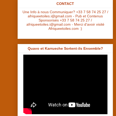
CONTACT
Une Info à nous Communiquer? +33 7 58 74 25 27 /
afriqueetoiles.i@gmail.com - Pub et Contenus
Sponsorisés +33 7 58 74 25 27 /
afriqueetoiles.i@gmail.com - Merci d'avoir visité
Afriqueetoiles.com :)
Quavo et Karrueche Sortent-ils Ensemble?