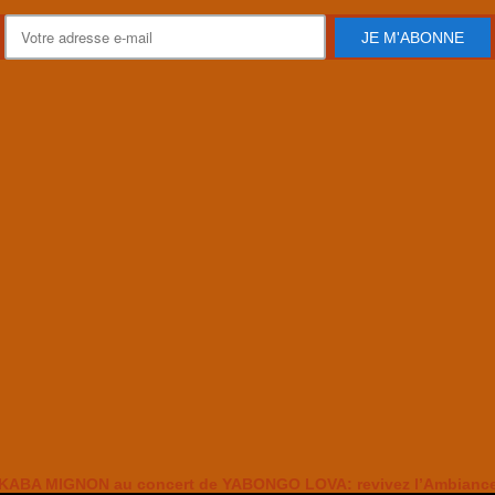
JE M'ABONNE
KABA MIGNON au concert de YABONGO LOVA: revivez l’Ambianc