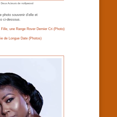
s Deux Acteurs de nollywood
 photo souvenir d’elle et
to ci-dessous.
a Fille, une Range Rover Dernier Cri (Photo)
mie de Longue Date (Photos)