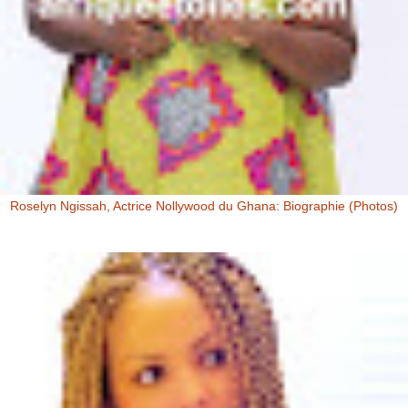
Roselyn Ngissah, Actrice Nollywood du Ghana: Biographie (Photos)
Roselyn Ngissah Roselyn Ngissah est une actrice Ghanéenne
originaire du Nord du Ghana, reconnue pour son