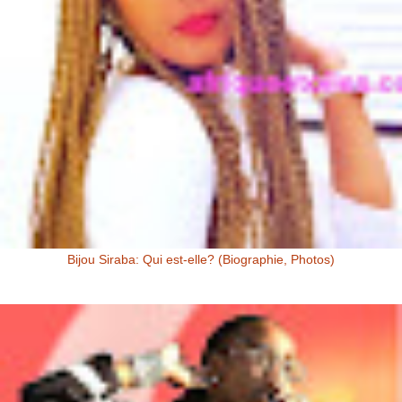
Bijou Siraba: Qui est-elle? (Biographie, Photos)
Bijou Siraba Bijou Siraba , célébrité Malienne, s’appelle à l’état civil
Aïssata Coulibaly. Née en 1994, Bijou Siraba