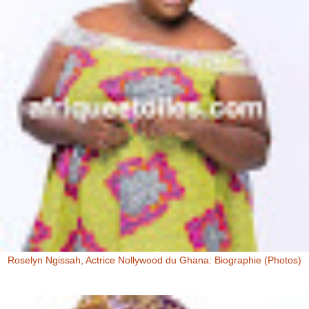
Roselyn Ngissah, Actrice Nollywood du Ghana: Biographie (Photos)
Roselyn Ngissah Roselyn Ngissah est une actrice Ghanéenne
originaire du Nord du Ghana, reconnue pour son