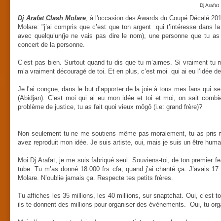
Dj Arafat
Dj Arafat Clash Molare
, à l'occasion des Awards du Coupé Décalé 2018.
Molare: "j’ai compris que c’est que ton argent qui t’intéresse dans la
avec quelqu’un(je ne vais pas dire le nom), une personne que tu as 
concert de la personne.
C’est pas bien. Surtout quand tu dis que tu m’aimes. Si vraiment tu m’a
m’a vraiment découragé de toi. Et en plus, c’est moi qui ai eu l’idée 
Je l’ai conçue, dans le but d’apporter de la joie à tous mes fans qui se 
(Abidjan). C’est moi qui ai eu mon idée et toi et moi, on sait combi
problème de justice, tu as fait quoi vieux môgô (i.e: grand frère)?
Non seulement tu ne me soutiens même pas moralement, tu as pris mo
avez reproduit mon idée. Je suis artiste, oui, mais je suis un être huma
Moi Dj Arafat, je me suis fabriqué seul. Souviens-toi, de ton premier f
tube. Tu m’as donné 18.000 frs cfa, quand j’ai chanté ça. J’avais 17 
Molare. N’oublie jamais ça. Respecte tes petits frères.
Tu affiches les 35 millions, les 40 millions, sur snaptchat. Oui, c’est t
ils te donnent des millions pour organiser des évènements. Oui, tu o