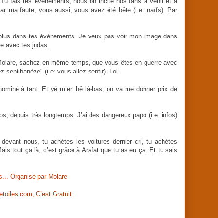
 Tu fais tes évènements, nous on incite nos fans à venir et à
 Par ma faute, vous aussi, vous avez été bête (i.e: naïfs). Par
s plus dans tes évènements. Je veux pas voir mon image dans
ste avec tes judas.
e Molare, sachez en même temps, que vous êtes en guerre avec
sentibanèze" (i.e: vous allez sentir). Lol.
s nominé à tant. Et yé m’en hê là-bas, on va me donner prix de
, depuis très longtemps. J’ai des dangereux papo (i.e: infos)
 devant nous, tu achètes les voitures dernier cri, tu achètes
is tout ça là, c’est grâce à Arafat que tu as eu ça. Et tu sais
ds... Organisé par Molare
toiles.com, C’est Gratuit