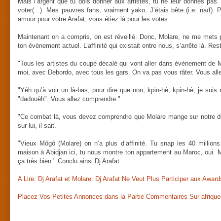
Mais l’argent que tu dois donner aux artistes, tu ne leur donnes pas.
voter(...). Mes pauvres fans, vraiment yako. J’étais bête (i.e: naïf).
amour pour votre Arafat, vous étiez là pour les votes.
Maintenant on a compris, on est réveillé. Donc, Molare, ne me met
ton évènement actuel. L’affinité qui existait entre nous, s’arrête là. Re
"Tous les artistes du coupé décalé qui vont aller dans évènement d
moi, avec Debordo, avec tous les gars. On va pas vous râter. Vous allez 
"Yèh qu’à voir un là-bas, pour dire que non, kpin-hè, kpin-hè, je sui
"dadouèh". Vous allez comprendre."
"Ce combat là, vous devez comprendre que Molare mange sur notre dos
sur lui, il sait.
"Vieux Môgô (Molare) on n’a plus d’affinité. Tu snap les 40 millions
maison à Abidjan ici, tu nous montre ton appartement au Maroc, oui. Ma
ça très bien." Conclu ainsi Dj Arafat.
A Lire: Dj Arafat et Molare: Dj Arafat Ne Veut Plus Participer aux Awar
Placez Vos Petites Annonces dans la Partie Commentaires Sur afriquee