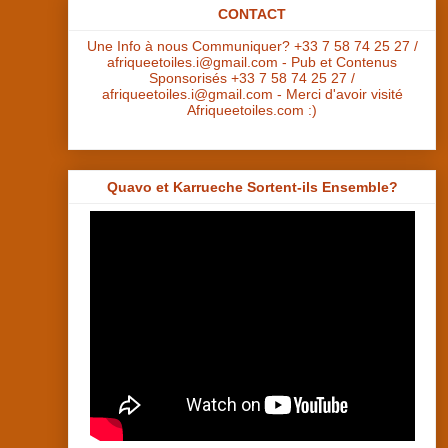
CONTACT
Une Info à nous Communiquer? +33 7 58 74 25 27 /
afriqueetoiles.i@gmail.com - Pub et Contenus
Sponsorisés +33 7 58 74 25 27 /
afriqueetoiles.i@gmail.com - Merci d'avoir visité
Afriqueetoiles.com :)
Quavo et Karrueche Sortent-ils Ensemble?