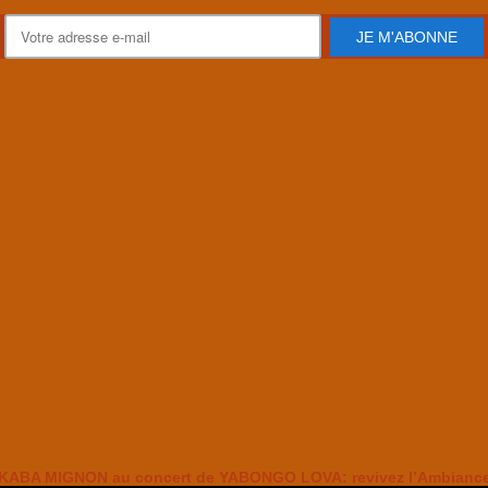
JE M'ABONNE
KABA MIGNON au concert de YABONGO LOVA: revivez l’Ambianc