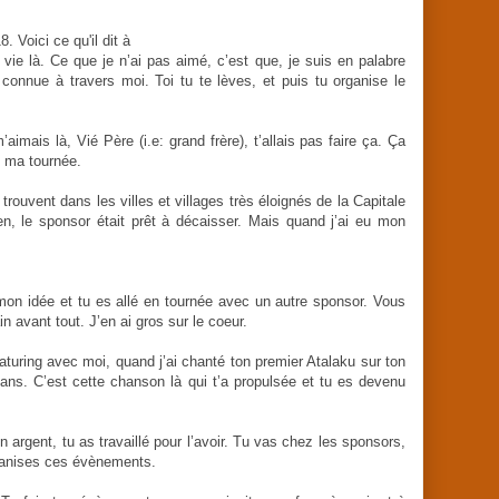
 Voici ce qu'il dit à
 vie là. Ce que je n’ai pas aimé, c’est que, je suis en palabre
connue à travers moi. Toi tu te lèves, et puis tu organise le
imais là, Vié Père (i.e: grand frère), t’allais pas faire ça. Ça
de ma tournée.
trouvent dans les villes et villages très éloignés de la Capitale
en, le sponsor était prêt à décaisser. Mais quand j’ai eu mon
n idée et tu es allé en tournée avec un autre sponsor. Vous
in avant tout. J’en ai gros sur le coeur.
eaturing avec moi, quand j’ai chanté ton premier Atalaku sur ton
ans. C’est cette chanson là qui t’a propulsée et tu es devenu
on argent, tu as travaillé pour l’avoir. Tu vas chez les sponsors,
rganises ces évènements.