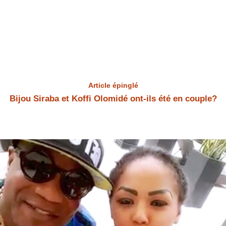
Article épinglé
Bijou Siraba et Koffi Olomidé ont-ils été en couple?
Bijou Siraba et Koffi Olomidé Bijou Siraba et Koffi Olomidé ont-ils été
en couple? Bijou Siraba a répondu à la question.