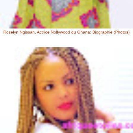
Roselyn Ngissah, Actrice Nollywood du Ghana: Biographie (Photos)
Roselyn Ngissah Roselyn Ngissah est une actrice Ghanéenne
originaire du Nord du Ghana, reconnue pour son