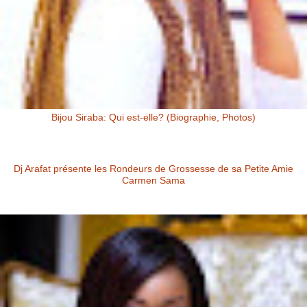
Bijou Siraba: Qui est-elle? (Biographie, Photos)
Bijou Siraba Bijou Siraba , célébrité Malienne, s’appelle à l’état civil
Aïssata Coulibaly. Née en 1994, Bijou Siraba
Dj Arafat présente les Rondeurs de Grossesse de sa Petite Amie
Carmen Sama
Carmen Sama la Petite Amie de Dj Arafat et Mère de Rafna Dj Arafat
présente les rondeurs de grossesse de sa petite amie Carmen Sa...