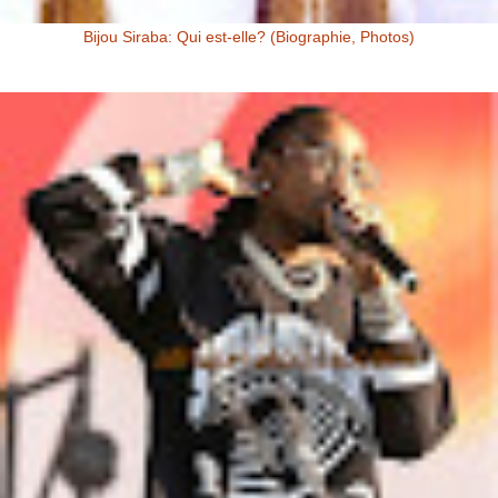
Bijou Siraba: Qui est-elle? (Biographie, Photos)
Bijou Siraba Bijou Siraba , célébrité Malienne, s’appelle à l’état civil
Aïssata Coulibaly. Née en 1994, Bijou Siraba