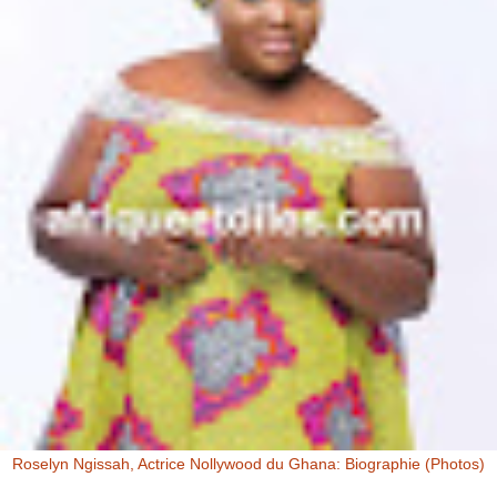
Roselyn Ngissah, Actrice Nollywood du Ghana: Biographie (Photos)
Roselyn Ngissah Roselyn Ngissah est une actrice Ghanéenne