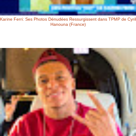
Karine Ferri: Ses Photos Dénudées Ressurgissent dans TPMP de Cyril
Hanouna (France)
Karine Ferri: Ses Photos Dénudées Ressurgissent dans TPMP de Cyril
Hanouna Karine Ferri : ses photos dénudées ressurgissent dans
TPM...