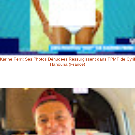
Karine Ferri: Ses Photos Dénudées Ressurgissent dans TPMP de Cyril
Hanouna (France)
Karine Ferri: Ses Photos Dénudées Ressurgissent dans TPMP de Cyril
Hanouna Karine Ferri : ses photos dénudées ressurgissent dans
TPM...