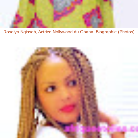
Roselyn Ngissah, Actrice Nollywood du Ghana: Biographie (Photos)
Roselyn Ngissah Roselyn Ngissah est une actrice Ghanéenne
originaire du Nord du Ghana, reconnue pour son