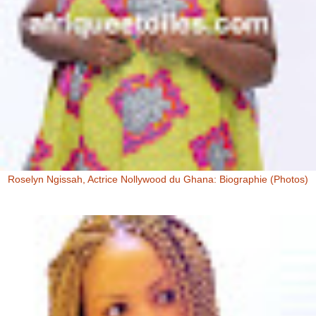
Roselyn Ngissah, Actrice Nollywood du Ghana: Biographie (Photos)
Roselyn Ngissah Roselyn Ngissah est une actrice Ghanéenne
originaire du Nord du Ghana, reconnue pour son