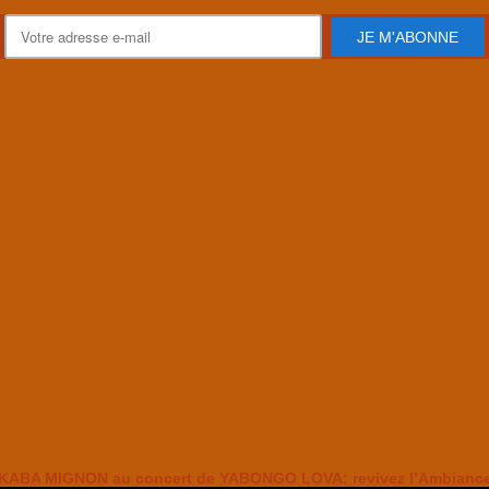
JE M'ABONNE
KABA MIGNON au concert de YABONGO LOVA: revivez l’Ambianc