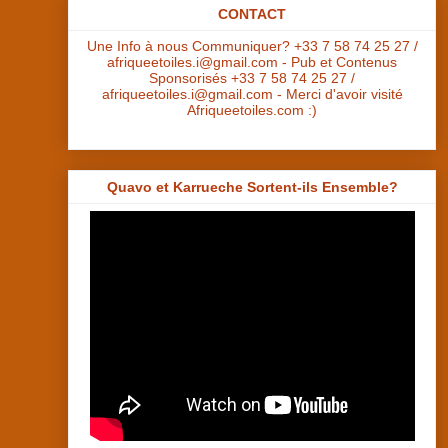
CONTACT
Une Info à nous Communiquer? +33 7 58 74 25 27 /
afriqueetoiles.i@gmail.com - Pub et Contenus
Sponsorisés +33 7 58 74 25 27 /
afriqueetoiles.i@gmail.com - Merci d'avoir visité
Afriqueetoiles.com :)
Quavo et Karrueche Sortent-ils Ensemble?