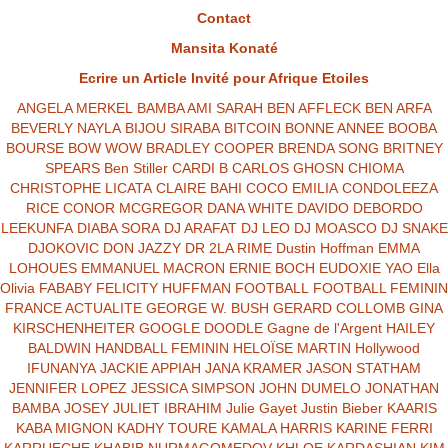
Contact
Mansita Konaté
Ecrire un Article Invité pour Afrique Etoiles
ANGELA MERKEL
BAMBA AMI SARAH
BEN AFFLECK
BEN ARFA
BEVERLY NAYLA
BIJOU SIRABA
BITCOIN
BONNE ANNEE
BOOBA
BOURSE
BOW WOW
BRADLEY COOPER
BRENDA SONG
BRITNEY
SPEARS
Ben Stiller
CARDI B
CARLOS GHOSN
CHIOMA
CHRISTOPHE LICATA
CLAIRE BAHI
COCO EMILIA
CONDOLEEZA
RICE
CONOR MCGREGOR
DANA WHITE
DAVIDO
DEBORDO
LEEKUNFA
DIABA SORA
DJ ARAFAT
DJ LEO
DJ MOASCO
DJ SNAKE
DJOKOVIC
DON JAZZY
DR 2LA RIME
Dustin Hoffman
EMMA
LOHOUES
EMMANUEL MACRON
ERNIE BOCH
EUDOXIE YAO
Ella
Olivia
FABABY
FELICITY HUFFMAN
FOOTBALL
FOOTBALL FEMININ
FRANCE ACTUALITE
GEORGE W. BUSH
GERARD COLLOMB
GINA
KIRSCHENHEITER
GOOGLE DOODLE
Gagne de l'Argent
HAILEY
BALDWIN
HANDBALL FEMININ
HELOÏSE MARTIN
Hollywood
IFUNANYA
JACKIE APPIAH
JANA KRAMER
JASON STATHAM
JENNIFER LOPEZ
JESSICA SIMPSON
JOHN DUMELO
JONATHAN
BAMBA
JOSEY
JULIET IBRAHIM
Julie Gayet
Justin Bieber
KAARIS
KABA MIGNON
KADHY TOURE
KAMALA HARRIS
KARINE FERRI