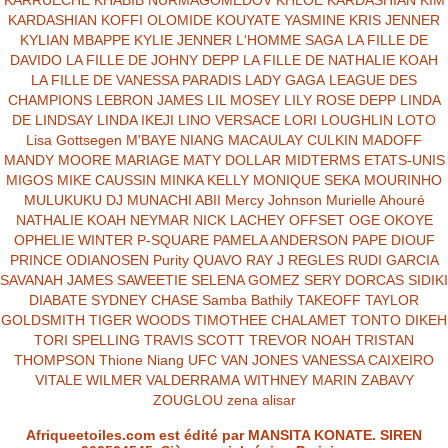
KARRUECHE
KHABIB NURMAGOMEDOV
KHLOE KARDASHIAN
KIM
KARDASHIAN
KOFFI OLOMIDE
KOUYATE YASMINE
KRIS JENNER
KYLIAN MBAPPE
KYLIE JENNER
L'HOMME SAGA
LA FILLE DE
DAVIDO
LA FILLE DE JOHNY DEPP
LA FILLE DE NATHALIE KOAH
LA FILLE DE VANESSA PARADIS
LADY GAGA
LEAGUE DES
CHAMPIONS
LEBRON JAMES
LIL MOSEY
LILY ROSE DEPP
LINDA
DE LINDSAY
LINDA IKEJI
LINO VERSACE
LORI LOUGHLIN
LOTO
Lisa Gottsegen
M'BAYE NIANG
MACAULAY CULKIN
MADOFF
MANDY MOORE
MARIAGE
MATY DOLLAR
MIDTERMS ETATS-UNIS
MIGOS
MIKE CAUSSIN
MINKA KELLY
MONIQUE SEKA
MOURINHO
MULUKUKU DJ
MUNACHI ABII
Mercy Johnson
Murielle Ahouré
NATHALIE KOAH
NEYMAR
NICK LACHEY
OFFSET
OGE OKOYE
OPHELIE WINTER
P-SQUARE
PAMELA ANDERSON
PAPE DIOUF
PRINCE ODIANOSEN
Purity
QUAVO
RAY J
REGLES
RUDI GARCIA
SAVANAH JAMES
SAWEETIE
SELENA GOMEZ
SERY DORCAS
SIDIKI
DIABATE
SYDNEY CHASE
Samba Bathily
TAKEOFF
TAYLOR
GOLDSMITH
TIGER WOODS
TIMOTHEE CHALAMET
TONTO DIKEH
TORI SPELLING
TRAVIS SCOTT
TREVOR NOAH
TRISTAN
THOMPSON
Thione Niang
UFC
VAN JONES
VANESSA CAIXEIRO
VITALE
WILMER VALDERRAMA
WITHNEY MARIN
ZABAVY
ZOUGLOU
zena alisar
Afriqueetoiles.com est édité par MANSITA KONATE. SIREN