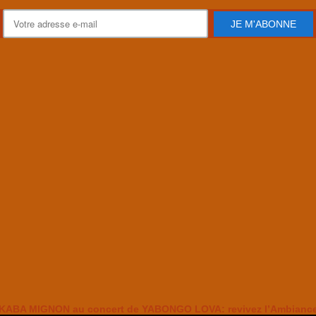
JE M'ABONNE
KABA MIGNON au concert de YABONGO LOVA: revivez l’Ambianc