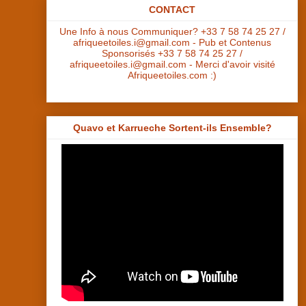
CONTACT
Une Info à nous Communiquer? +33 7 58 74 25 27 /
afriqueetoiles.i@gmail.com - Pub et Contenus
Sponsorisés +33 7 58 74 25 27 /
afriqueetoiles.i@gmail.com - Merci d'avoir visité
Afriqueetoiles.com :)
Quavo et Karrueche Sortent-ils Ensemble?