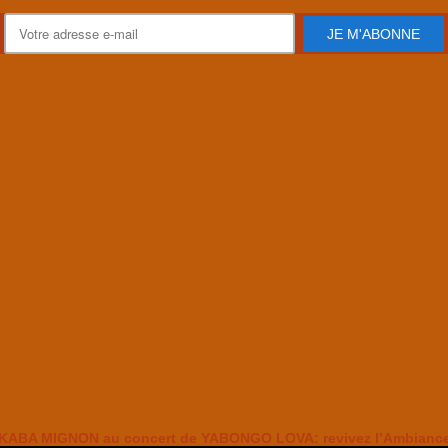
JE M'ABONNE
KABA MIGNON au concert de YABONGO LOVA: revivez l’Ambianc