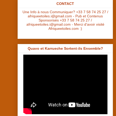
CONTACT
Une Info à nous Communiquer? +33 7 58 74 25 27 /
afriqueetoiles.i@gmail.com - Pub et Contenus
Sponsorisés +33 7 58 74 25 27 /
afriqueetoiles.i@gmail.com - Merci d'avoir visité
Afriqueetoiles.com :)
Quavo et Karrueche Sortent-ils Ensemble?