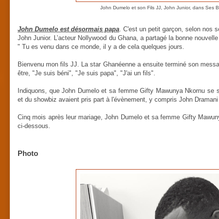
John Dumelo et son Fils JJ, John Junior, dans Ses 
John Dumelo est désormais papa
. C'est un petit garçon, selon nos so
John Junior. L’acteur Nollywood du Ghana, a partagé la bonne nouvelle
" Tu es venu dans ce monde, il y a de cela quelques jours.
Bienvenu mon fils JJ. La star Ghanéenne a ensuite terminé son message 
être, "Je suis béni", "Je suis papa", "J'ai un fils".
Indiquons, que John Dumelo et sa femme Gifty Mawunya Nkornu se so
et du showbiz avaient pris part à l'évènement, y compris John Draman
Cinq mois après leur mariage, John Dumelo et sa femme Gifty Mawunya
ci-dessous.
Photo