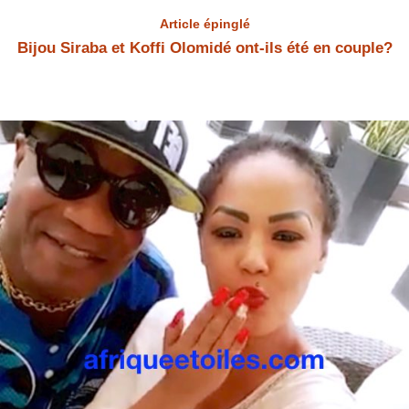
Article épinglé
Bijou Siraba et Koffi Olomidé ont-ils été en couple?
Bijou Siraba et Koffi Olomidé Bijou Siraba et Koffi Olomidé ont-ils été
en couple? Bijou Siraba a répondu à la question.