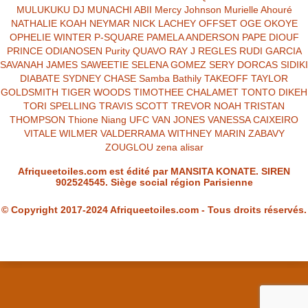
MULUKUKU DJ
MUNACHI ABII
Mercy Johnson
Murielle Ahouré
NATHALIE KOAH
NEYMAR
NICK LACHEY
OFFSET
OGE OKOYE
OPHELIE WINTER
P-SQUARE
PAMELA ANDERSON
PAPE DIOUF
PRINCE ODIANOSEN
Purity
QUAVO
RAY J
REGLES
RUDI GARCIA
SAVANAH JAMES
SAWEETIE
SELENA GOMEZ
SERY DORCAS
SIDIKI
DIABATE
SYDNEY CHASE
Samba Bathily
TAKEOFF
TAYLOR
GOLDSMITH
TIGER WOODS
TIMOTHEE CHALAMET
TONTO DIKEH
TORI SPELLING
TRAVIS SCOTT
TREVOR NOAH
TRISTAN
THOMPSON
Thione Niang
UFC
VAN JONES
VANESSA CAIXEIRO
VITALE
WILMER VALDERRAMA
WITHNEY MARIN
ZABAVY
ZOUGLOU
zena alisar
Afriqueetoiles.com est édité par MANSITA KONATE. SIREN
902524545. Siège social région Parisienne
© Copyright 2017-2024 Afriqueetoiles.com - Tous droits réservés.
Afriqueetoiles.com est édité par madame MANSITA KONATE
immatriculée sous le SIREN 902524545. Son siège social est situé en
région parisienne.