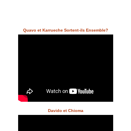
Quavo et Karrueche Sortent-ils Ensemble?
Davido et Chioma