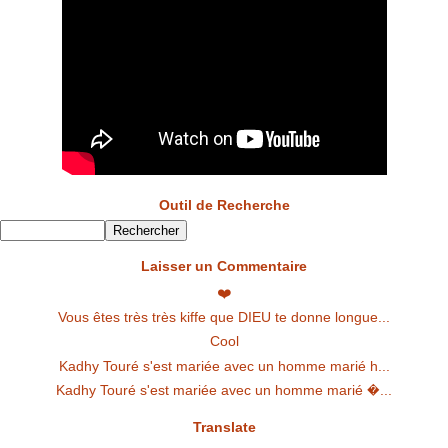
Outil de Recherche
Laisser un Commentaire
❤️
Vous êtes très très kiffe que DIEU te donne longue...
Cool
Kadhy Touré s'est mariée avec un homme marié h...
Kadhy Touré s'est mariée avec un homme marié �...
Translate