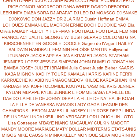
CHRISTOPHE LICATA
CLAIRE BAHI
COCO EMILIA
CONDOLEEZA
RICE
CONOR MCGREGOR
DANA WHITE
DAVIDO
DEBORDO
LEEKUNFA
DIABA SORA
DJ ARAFAT
DJ LEO
DJ MOASCO
DJ SNAKE
DJOKOVIC
DON JAZZY
DR 2LA RIME
Dustin Hoffman
EMMA
LOHOUES
EMMANUEL MACRON
ERNIE BOCH
EUDOXIE YAO
Ella
Olivia
FABABY
FELICITY HUFFMAN
FOOTBALL
FOOTBALL FEMININ
FRANCE ACTUALITE
GEORGE W. BUSH
GERARD COLLOMB
GINA
KIRSCHENHEITER
GOOGLE DOODLE
Gagne de l'Argent
HAILEY
BALDWIN
HANDBALL FEMININ
HELOÏSE MARTIN
Hollywood
IFUNANYA
JACKIE APPIAH
JANA KRAMER
JASON STATHAM
JENNIFER LOPEZ
JESSICA SIMPSON
JOHN DUMELO
JONATHAN
BAMBA
JOSEY
JULIET IBRAHIM
Julie Gayet
Justin Bieber
KAARIS
KABA MIGNON
KADHY TOURE
KAMALA HARRIS
KARINE FERRI
KARRUECHE
KHABIB NURMAGOMEDOV
KHLOE KARDASHIAN
KIM
KARDASHIAN
KOFFI OLOMIDE
KOUYATE YASMINE
KRIS JENNER
KYLIAN MBAPPE
KYLIE JENNER
L'HOMME SAGA
LA FILLE DE
DAVIDO
LA FILLE DE JOHNY DEPP
LA FILLE DE NATHALIE KOAH
LA FILLE DE VANESSA PARADIS
LADY GAGA
LEAGUE DES
CHAMPIONS
LEBRON JAMES
LIL MOSEY
LILY ROSE DEPP
LINDA
DE LINDSAY
LINDA IKEJI
LINO VERSACE
LORI LOUGHLIN
LOTO
Lisa Gottsegen
M'BAYE NIANG
MACAULAY CULKIN
MADOFF
MANDY MOORE
MARIAGE
MATY DOLLAR
MIDTERMS ETATS-UNIS
MIGOS
MIKE CAUSSIN
MINKA KELLY
MONIQUE SEKA
MOURINHO