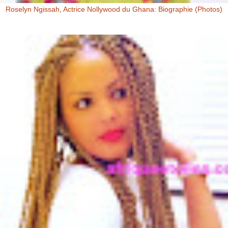
Roselyn Ngissah, Actrice Nollywood du Ghana: Biographie (Photos)
Roselyn Ngissah Roselyn Ngissah est une actrice Ghanéenne
originaire du Nord du Ghana, reconnue pour son