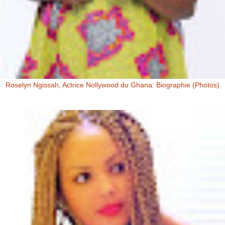
Roselyn Ngissah, Actrice Nollywood du Ghana: Biographie (Photos)
Roselyn Ngissah Roselyn Ngissah est une actrice Ghanéenne
originaire du Nord du Ghana, reconnue pour son