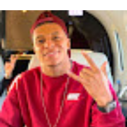
Jackie Appiah, Actrice Ghanéenne Jackie Appiah fit sa première
apparition télé dans la série Ghanéenne "Things we do for love...