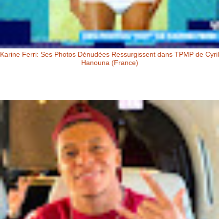
Karine Ferri: Ses Photos Dénudées Ressurgissent dans TPMP de Cyril
Hanouna (France)
Karine Ferri: Ses Photos Dénudées Ressurgissent dans TPMP de Cyril
Hanouna Karine Ferri : ses photos dénudées ressurgissent dans
TPM...