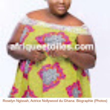
Roselyn Ngissah, Actrice Nollywood du Ghana: Biographie (Photos)
Roselyn Ngissah Roselyn Ngissah est une actrice Ghanéenne
originaire du Nord du Ghana, reconnue pour son