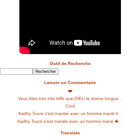
Outil de Recherche
Laisser un Commentaire
❤️
Vous êtes très très kiffe que DIEU te donne longue...
Cool
Kadhy Touré s'est mariée avec un homme marié h...
Kadhy Touré s'est mariée avec un homme marié �...
Translate