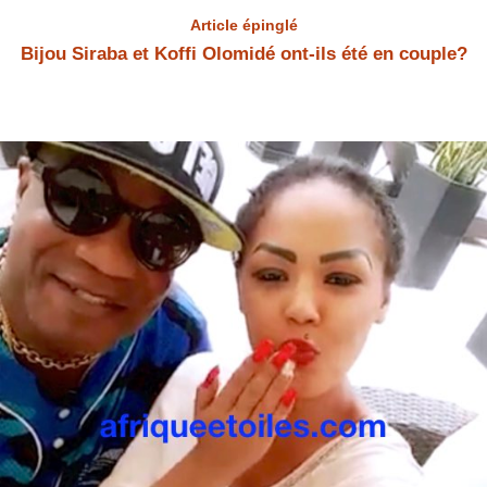
Article épinglé
Bijou Siraba et Koffi Olomidé ont-ils été en couple?
Bijou Siraba et Koffi Olomidé Bijou Siraba et Koffi Olomidé ont-ils été
en couple? Bijou Siraba a répondu à la question.