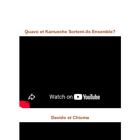
Quavo et Karrueche Sortent-ils Ensemble?
Davido et Chioma