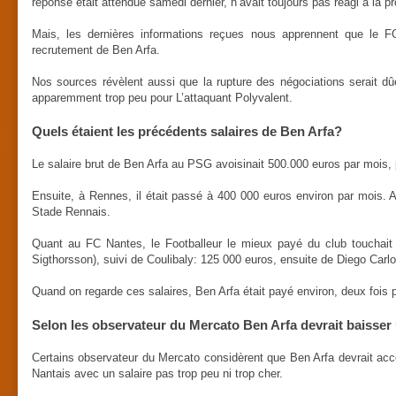
réponse était attendue samedi dernier, n’avait toujours pas réagi à la pr
Mais, les dernières informations reçues nous apprennent que le F
recrutement de Ben Arfa.
Nos sources révèlent aussi que la rupture des négociations serait dû
apparemment trop peu pour L’attaquant Polyvalent.
Quels étaient les précédents salaires de Ben Arfa?
Le salaire brut de Ben Arfa au PSG avoisinait 500.000 euros par mois,
Ensuite, à Rennes, il était passé à 400 000 euros environ par mois. A
Stade Rennais.
Quant au FC Nantes, le Footballeur le mieux payé du club touchait 
Sigthorsson), suivi de Coulibaly: 125 000 euros, ensuite de Diego Carl
Quand on regarde ces salaires, Ben Arfa était payé environ, deux fois 
Selon les observateur du Mercato Ben Arfa devrait baisser 
Certains observateur du Mercato considèrent que Ben Arfa devrait acce
Nantais avec un salaire pas trop peu ni trop cher.