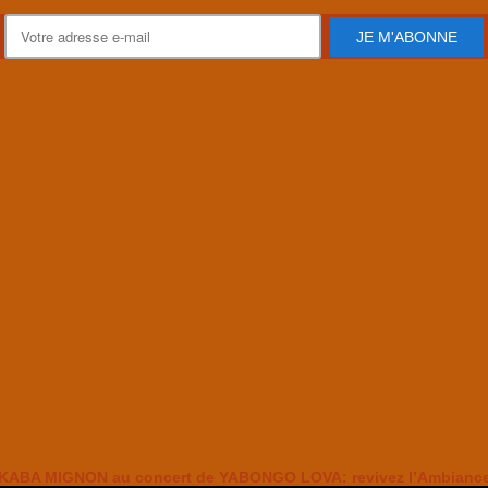
JE M'ABONNE
KABA MIGNON au concert de YABONGO LOVA: revivez l’Ambianc