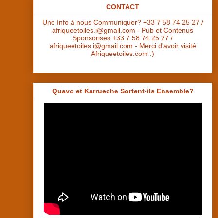
CONTACT
Une Info à nous Communiquer? +33 7 58 74 25 27 /
afriqueetoiles.i@gmail.com - Pub et Contenus
Sponsorisés +33 7 58 74 25 27 /
afriqueetoiles.i@gmail.com - Merci d'avoir visité
Afriqueetoiles.com :)
Quavo et Karrueche Sortent-ils Ensemble?