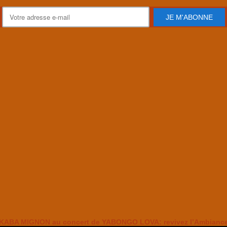
JE M'ABONNE
KABA MIGNON au concert de YABONGO LOVA: revivez l’Ambianc