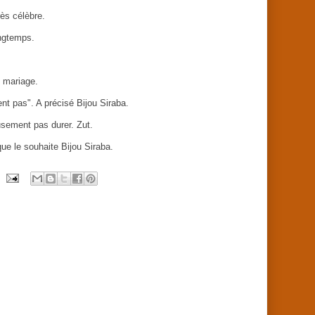
rès célèbre.
ongtemps.
au mariage.
ent pas". A précisé Bijou Siraba.
eusement pas durer. Zut.
ue le souhaite Bijou Siraba.