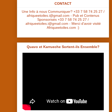
CONTACT
Une Info à nous Communiquer? +33 7 58 74 25 27 /
afriqueetoiles.i@gmail.com - Pub et Contenus
Sponsorisés +33 7 58 74 25 27 /
afriqueetoiles.i@gmail.com - Merci d'avoir visité
Afriqueetoiles.com :)
Quavo et Karrueche Sortent-ils Ensemble?