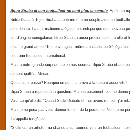
Bijou Siraba et son footballeur ne sont plus ensemble
. Après sa ru
Sidiki Diabaté, Bijou Siraba a confirmé être en couple avec un footballe
son identité. La star malienne a également indiqué que son nouveau pet
est d’origine sénégalaise. Bijou Siraba a aussi précisé qu’entre elle et l
c’est le grand amour! Elle envisageait même s’installer au Sénégal p
petit ami footballeur international.
Mais à notre grande surprise, selon nos sources Bijou Siraba et son pet
se sont quittés. Mince.
Que s’est-il passé? Pourquoi en sont-ils arrivé à la rupture aussi vite?
Bijou Siraba a répondu à la question. Malheureusement, elle ne donne 
Voici ce qu’elle dit: "Quand Sidiki Diabaté et moi avons rompu, j’ai ref
Mais je ne peux pas vous donner le nom de la personne. Non, je ne p
il s'appelle (rire)". Lol.
"Sidiki est un artiste, ma chance s’est tournée vers un footballeur inter