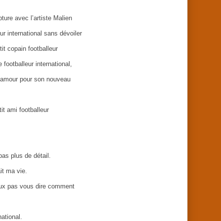
pture avec l’artiste Malien
ur international sans dévoiler
it copain footballeur
e footballeur international,
ar amour pour son nouveau
it ami footballeur
pas plus de détail.
ait ma vie.
eux pas vous dire comment
national.