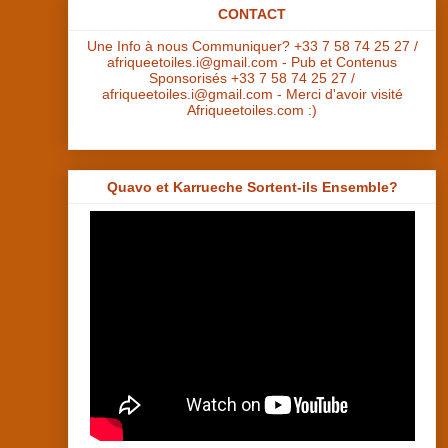
CONTACT
Une Info à nous Communiquer? +33 7 58 74 25 27 /
afriqueetoiles.i@gmail.com - Pub et Contenus
Sponsorisés +33 7 58 74 25 27 /
afriqueetoiles.i@gmail.com - Merci d'avoir visité
Afriqueetoiles.com :)
Quavo et Karrueche Sortent-ils Ensemble?