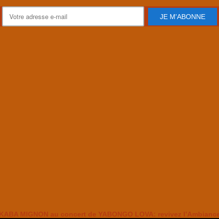
JE M'ABONNE
KABA MIGNON au concert de YABONGO LOVA: revivez l’Ambianc