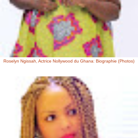
Roselyn Ngissah, Actrice Nollywood du Ghana: Biographie (Photos)
Roselyn Ngissah Roselyn Ngissah est une actrice Ghanéenne
originaire du Nord du Ghana, reconnue pour son