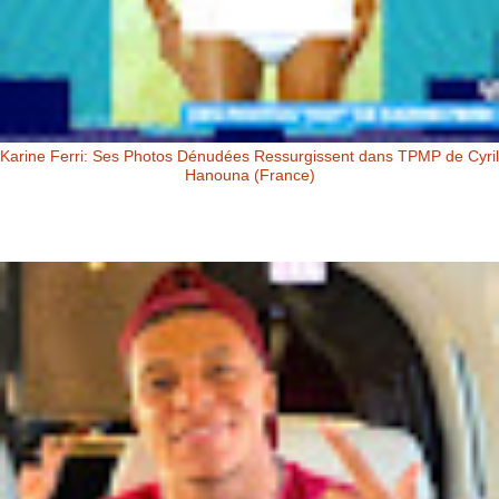
Karine Ferri: Ses Photos Dénudées Ressurgissent dans TPMP de Cyril
Hanouna (France)
Karine Ferri: Ses Photos Dénudées Ressurgissent dans TPMP de Cyril
Hanouna Karine Ferri : ses photos dénudées ressurgissent dans
TPM...