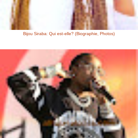
Bijou Siraba: Qui est-elle? (Biographie, Photos)
Bijou Siraba Bijou Siraba , célébrité Malienne, s’appelle à l’état civil
Aïssata Coulibaly. Née en 1994, Bijou Siraba