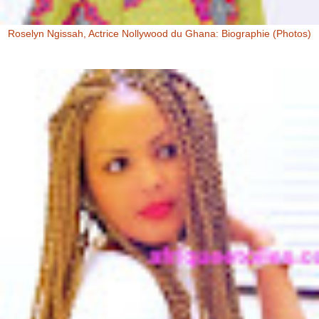
Roselyn Ngissah, Actrice Nollywood du Ghana: Biographie (Photos)
Roselyn Ngissah Roselyn Ngissah est une actrice Ghanéenne
originaire du Nord du Ghana, reconnue pour son