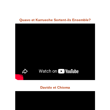
Quavo et Karrueche Sortent-ils Ensemble?
Davido et Chioma