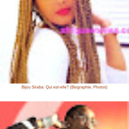
Bijou Siraba: Qui est-elle? (Biographie, Photos)
Bijou Siraba Bijou Siraba , célébrité Malienne, s’appelle à l’état civil
Aïssata Coulibaly. Née en 1994, Bijou Siraba