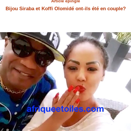
Article épinglé
Bijou Siraba et Koffi Olomidé ont-ils été en couple?
Bijou Siraba et Koffi Olomidé Bijou Siraba et Koffi Olomidé ont-ils été
en couple? Bijou Siraba a répondu à la question.