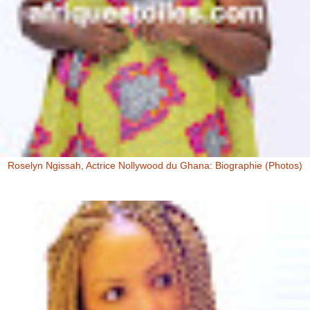
Roselyn Ngissah, Actrice Nollywood du Ghana: Biographie (Photos)
Roselyn Ngissah Roselyn Ngissah est une actrice Ghanéenne
originaire du Nord du Ghana, reconnue pour son