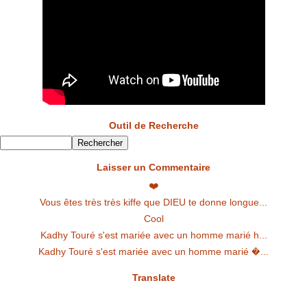
Outil de Recherche
Laisser un Commentaire
❤️
Vous êtes très très kiffe que DIEU te donne longue...
Cool
Kadhy Touré s'est mariée avec un homme marié h...
Kadhy Touré s'est mariée avec un homme marié �...
Translate