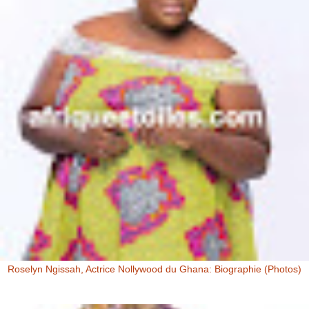
Roselyn Ngissah, Actrice Nollywood du Ghana: Biographie (Photos)
Roselyn Ngissah Roselyn Ngissah est une actrice Ghanéenne
originaire du Nord du Ghana, reconnue pour son