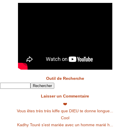
Outil de Recherche
Laisser un Commentaire
❤️
Vous êtes très très kiffe que DIEU te donne longue...
Cool
Kadhy Touré s'est mariée avec un homme marié h...