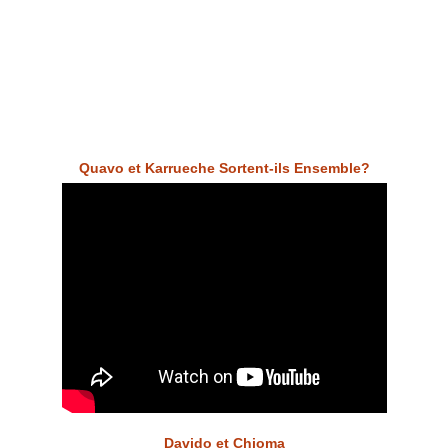
Quavo et Karrueche Sortent-ils Ensemble?
Davido et Chioma