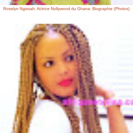
Roselyn Ngissah, Actrice Nollywood du Ghana: Biographie (Photos)
Roselyn Ngissah Roselyn Ngissah est une actrice Ghanéenne
originaire du Nord du Ghana, reconnue pour son