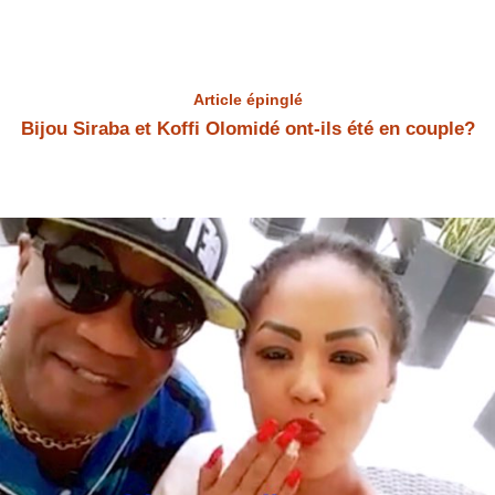
Article épinglé
Bijou Siraba et Koffi Olomidé ont-ils été en couple?
Bijou Siraba et Koffi Olomidé Bijou Siraba et Koffi Olomidé ont-ils été
en couple? Bijou Siraba a répondu à la question.