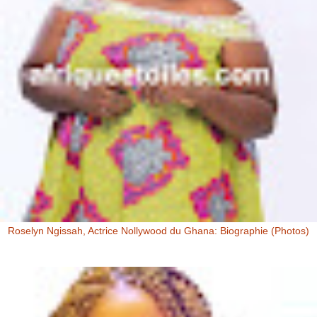
Roselyn Ngissah, Actrice Nollywood du Ghana: Biographie (Photos)
Roselyn Ngissah Roselyn Ngissah est une actrice Ghanéenne
originaire du Nord du Ghana, reconnue pour son