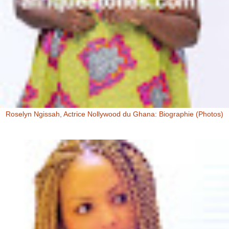
Roselyn Ngissah, Actrice Nollywood du Ghana: Biographie (Photos)
Roselyn Ngissah Roselyn Ngissah est une actrice Ghanéenne
originaire du Nord du Ghana, reconnue pour son