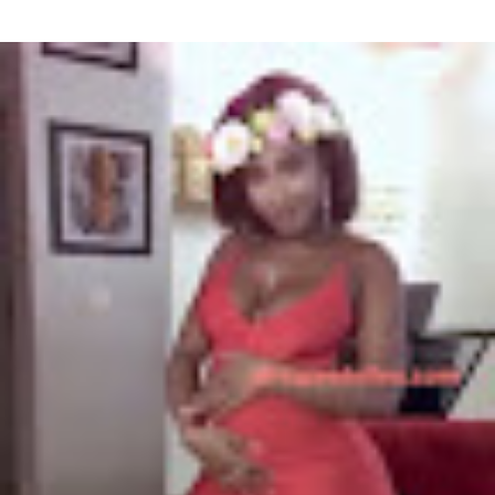
Bijou Siraba Bijou Siraba , célébrité Malienne, s’appelle à l’état civil
Aïssata Coulibaly. Née en 1994, Bijou Siraba