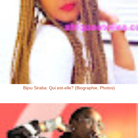
Bijou Siraba: Qui est-elle? (Biographie, Photos)
Bijou Siraba Bijou Siraba , célébrité Malienne, s’appelle à l’état civil
Aïssata Coulibaly. Née en 1994, Bijou Siraba