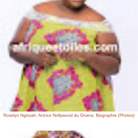
Roselyn Ngissah, Actrice Nollywood du Ghana: Biographie (Photos)
Roselyn Ngissah Roselyn Ngissah est une actrice Ghanéenne
originaire du Nord du Ghana, reconnue pour son