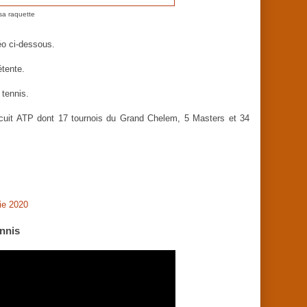
sa raquette
déo ci-dessous.
étente.
 tennis.
rcuit ATP dont 17 tournois du Grand Chelem, 5 Masters et 34
ie 2020
ennis