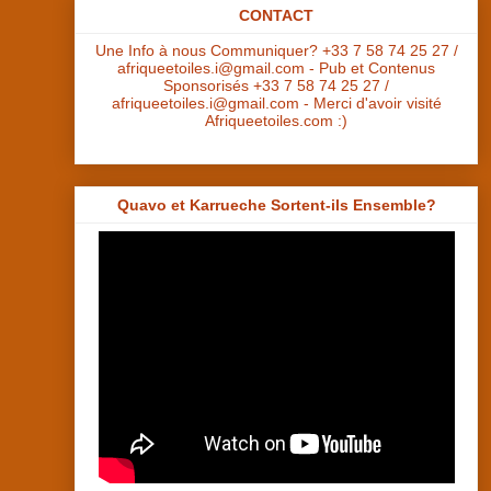
CONTACT
Une Info à nous Communiquer? +33 7 58 74 25 27 /
afriqueetoiles.i@gmail.com - Pub et Contenus
Sponsorisés +33 7 58 74 25 27 /
afriqueetoiles.i@gmail.com - Merci d'avoir visité
Afriqueetoiles.com :)
Quavo et Karrueche Sortent-ils Ensemble?