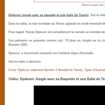
Djokovic jongle avec 
Djokovic jongle avec sa raquette et une balle de Tennis
. Voir la vi
Dans la vidéo, la star mondiale du Tennis apparait en mode freestyle-d
Pour rappel, Novak Djokovic est actuellement le numéro un mondial de
Son palmarès se présente comme suit: 78 titres en simple sur le ci
Masters 1000.
Djokovic a récemment remporté son huitième Open d'Australie.
Voir la vidéo ci-dessous.
A Lire: Djokovic redevient Numéro 1 Mondial de Tennis: Open d’Austral
Vidéo: Djokovic Jongle avec sa Raquette et une Balle de T