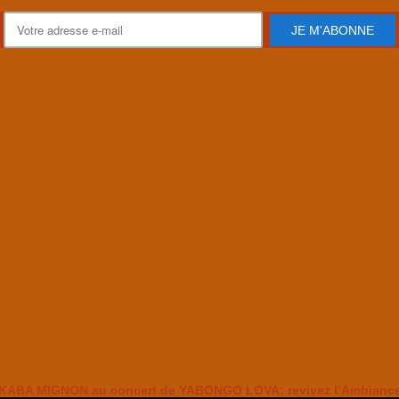
JE M'ABONNE
KABA MIGNON au concert de YABONGO LOVA: revivez l’Ambianc